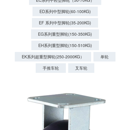
ED系列中型脚轮(60-100KG)
EF 系列中型脚轮(35-200KG)
EG系列重型脚轮(150-350KG)
EH系列重型脚轮(150-510KG)
EK系列超重型脚轮(250-2000KG）
单轮
手推车轮
叉车轮