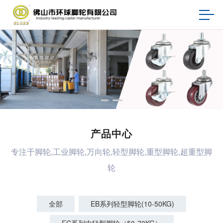
产品中心
专注于脚轮,工业脚轮,万向轮,轻型脚轮,重型脚轮,超重型脚
轮
全部
EB系列轻型脚轮(10-50KG)
EC系列中轻型脚轮（50-70KG）