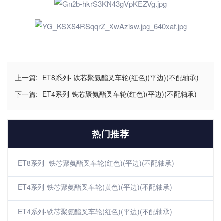
上一篇:
ET8系列- 铁芯聚氨酯叉车轮(红色)(平边)(不配轴承)
下一篇:
ET4系列-铁芯聚氨酯叉车轮(红色)(平边)(不配轴承)
热门推荐
ET8系列- 铁芯聚氨酯叉车轮(红色)(平边)(不配轴承)
ET4系列-铁芯聚氨酯叉车轮(黄色)(平边)(不配轴承)
ET4系列-铁芯聚氨酯叉车轮(红色)(平边)(不配轴承)